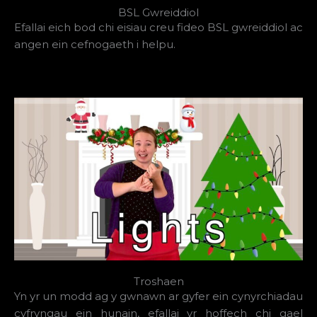
BSL Gwreiddiol
Efallai eich bod chi eisiau creu fideo BSL gwreiddiol ac
angen ein cefnogaeth i helpu.
Troshaen
Yn yr un modd ag y gwnawn ar gyfer ein cynyrchiadau
cyfryngau ein hunain, efallai yr hoffech chi gael