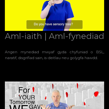
Aml-iaith | Aml-fynediad
Angen mynediad mwyaf gyda chyfuniad o BSL,
naratif, disgrifiad sain, is-deitlau neu golygfa hawdd.