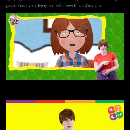
gweithiwr proffesiynol BSL wedi’i orchuddio.