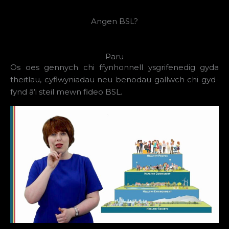
Angen BSL?
Paru
Os oes gennych chi ffynhonnell ysgrifenedig gyda
theitlau, cyflwyniadau neu benodau gallwch chi gyd-
fynd â’i steil mewn fideo BSL.