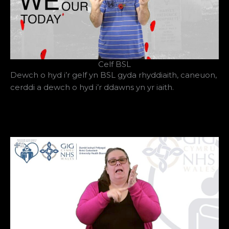
Celf BSL
Dewch o hyd i’r gelf yn BSL gyda rhyddiaith, caneuon,
cerddi a dewch o hyd i’r ddawns yn yr iaith.